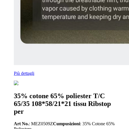
Più dettagli
35% cotone 65% poliester T/C
65/35 108*58/21*21 tissu Ribstop
per
Art No.
: MEZ0509Z
Cumpusizioni
: 35% Cotone 65%
Poliestere