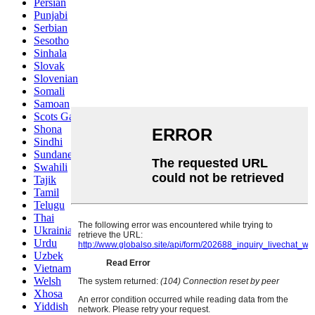
Persian
Punjabi
Serbian
Sesotho
Sinhala
Slovak
Slovenian
Somali
Samoan
Scots Gaelic
Shona
Sindhi
Sundanese
Swahili
Tajik
Tamil
Telugu
Thai
Ukrainian
Urdu
Uzbek
Vietnamese
Welsh
Xhosa
Yiddish