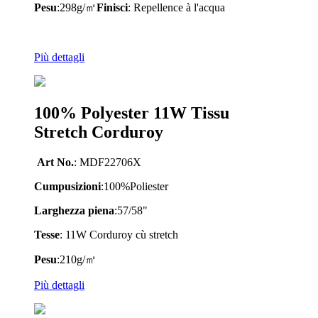
Pesu
:
298
g/㎡
Finisci
: Repellence à l'acqua
Più dettagli
100% Polyester 11W Tissu
Stretch Corduroy
Art No.
:
MDF22706X
Cumpusizioni
:
100
%
Poliester
Larghezza piena
:
57/58
"
Tesse
:
11W Corduroy cù stretch
Pesu
:
210
g/㎡
Più dettagli