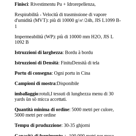
Finisci
: Rivestimentu Pu + Idrorepellenza,
Respirabilità - Velocità di trasmissione di vapore
d'umidità (MVT): più di 10000 g/㎡/24h, JIS L1099 B-
1
Impermeabilità (WP): più di 10000 mm H2O, JIS L
1092 B
Istruzzioni di larghezza
: Bordu à bordu
Istruzzioni di Densità
: Finitu
Densità di tela
Portu di consegna
: Ogni portu in Cina
Campioni di mostra
:
Disponibile
imballaggio
:
rotuli,
I tessuti di lunghezza menu di 30
yards ùn sò micca accettati.
Quantità minima di ordine
: 5000 metri per culore,
5000 metri per ordine
Tempu di pruduzzione
: 30-35 ghjorni
Capacità di furnimentu
： 100.000 metri per mese