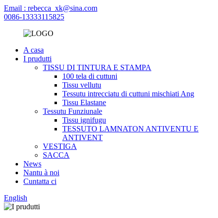
Email : rebecca_xk@sina.com
0086-13333115825
A casa
I prudutti
TISSU DI TINTURA E STAMPA
100 tela di cuttuni
Tissu vellutu
Tessutu intrecciatu di cuttuni mischiati Ang
Tissu Elastane
Tessutu Funziunale
Tissu ignifugu
TESSUTO LAMNATON ANTIVENTU E
ANTIVENT
VESTIGA
SACCA
News
Nantu à noi
Cuntatta ci
English