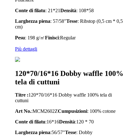
Conte di filatu
: 21*21
Densità
: 108*58
Larghezza piena
: 57/58″
Tesse
: Ribstop (0,5 cm * 0,5
cm)
Pesu
: 198 g/㎡
Finisci
:
Regular
Più dettagli
120*70/16*16 Dobby waffle 100%
tela di cuttuni
Titre :
120*70/16*16 Dobby waffle 100% tela di
cuttuni
Art No.
:
M
CM2602Z
Cumpusizioni
: 100% cotone
Conte di filatu
:
16*16
Densità
:
120 * 70
Larghezza piena
:
56/57
"
Tesse
:
Dobby