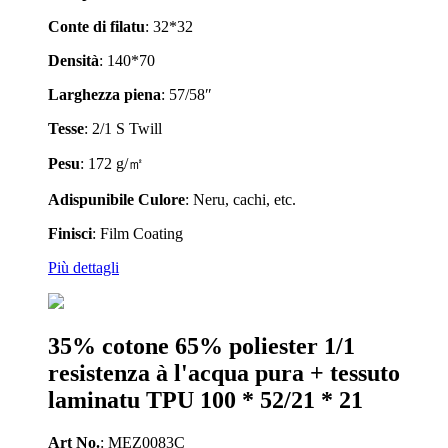
Conte di filatu
: 32*32
Densità
: 140*70
Larghezza piena
: 57/58″
Tesse
: 2/1 S Twill
Pesu
: 172 g/㎡
A
dispunibile
Culore
: Neru, cachi, etc.
Finisci
: Film Coating
Più dettagli
35% cotone 65% poliester 1/1
resistenza à l'acqua pura + tessuto
laminatu TPU 100 * 52/21 * 21
Art No.
: MEZ0083C