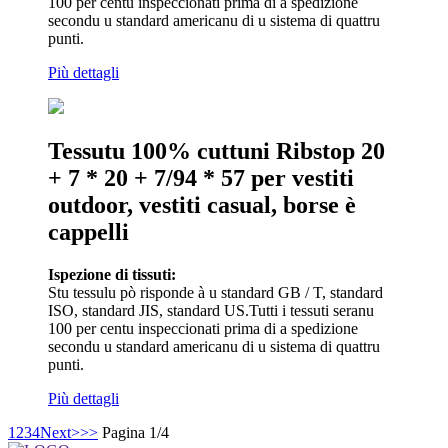
100 per centu inspeccionati prima di a spedizione
secondu u standard americanu di u sistema di quattru
punti.
Più dettagli
Tessutu 100% cuttuni Ribstop 20
+ 7 * 20 + 7/94 * 57 per vestiti
outdoor, vestiti casual, borse è
cappelli
Ispezione di tissuti:
Stu tessulu pò risponde à u standard GB / T, standard
ISO, standard JIS, standard US.Tutti i tessuti seranu
100 per centu inspeccionati prima di a spedizione
secondu u standard americanu di u sistema di quattru
punti.
Più dettagli
1
2
3
4
Next>
>>
Pagina 1/4