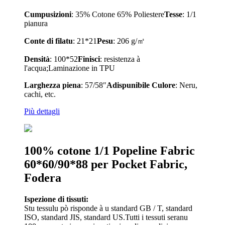
Cumpusizioni
: 35% Cotone 65% Poliestere
Tesse
: 1/1
pianura
Conte di filatu
: 21*21
Pesu
: 206 g/㎡
Densità
: 100*52
Finisci
: resistenza à
l'acqua;Laminazione in TPU
Larghezza piena
: 57/58″
A
dispunibile
Culore
: Neru,
cachi, etc.
Più dettagli
100% cotone 1/1 Popeline Fabric
60*60/90*88 per Pocket Fabric,
Fodera
Ispezione di tissuti:
Stu tessulu pò risponde à u standard GB / T, standard
ISO, standard JIS, standard US.Tutti i tessuti seranu