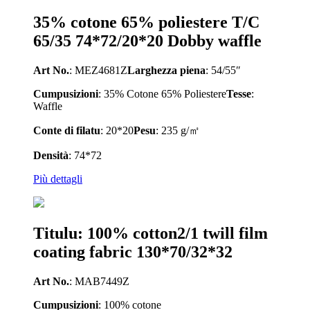
35% cotone 65% poliestere T/C
65/35 74*72/20*20 Dobby waffle
Art No.
: MEZ4681Z
Larghezza piena
: 54/55″
Cumpusizioni
: 35% Cotone 65% Poliestere
Tesse
:
Waffle
Conte di filatu
: 20*20
Pesu
: 235 g/㎡
Densità
: 74*72
Più dettagli
Titulu: 100% cotton2/1 twill film
coating fabric 130*70/32*32
Art No.
: MAB7449Z
Cumpusizioni
: 100% cotone