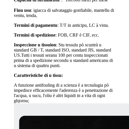
Finu usu
:
i
giacca di salvataggio gonfiabile, mantellu di
ventu, tenda,
Termini di pagamentu
: T/T in anticipu, LC à vista.
Termini di spedizione
: FOB, CRF è CIF, ecc.
Inspeccione u tissu
i
on
: Stu tessulu pò scuntrà u
standard GB / T, standard ISO, standard JIS, standard
US.Tutti i tessuti seranu 100 per centu inspeccionati
prima di a spedizione secondu u standard americanu di
u sistema di quattru punti.
Caratteristiche di u tissu:
A funzione antifouling di a scienza è a tecnulugia pò
impedisce efficacemente l'aderenza è a penetrazione di
l'acqua, u sucu, l'oliu è altri liquidi in a vita di ogni
ghjornu;