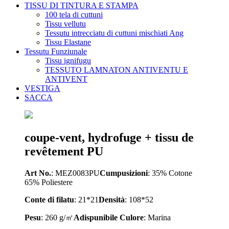
TISSU DI TINTURA E STAMPA
100 tela di cuttuni
Tissu vellutu
Tessutu intrecciatu di cuttuni mischiati Ang
Tissu Elastane
Tessutu Funziunale
Tissu ignifugu
TESSUTO LAMNATON ANTIVENTU E
ANTIVENT
VESTIGA
SACCA
coupe-vent, hydrofuge + tissu de
revêtement PU
Art No.
: MEZ0083PU
Cumpusizioni
: 35% Cotone
65% Poliestere
Conte di filatu
: 21*21
Densità
: 108*52
Pesu
: 260 g/㎡
A
dispunibile
Culore
: Marina