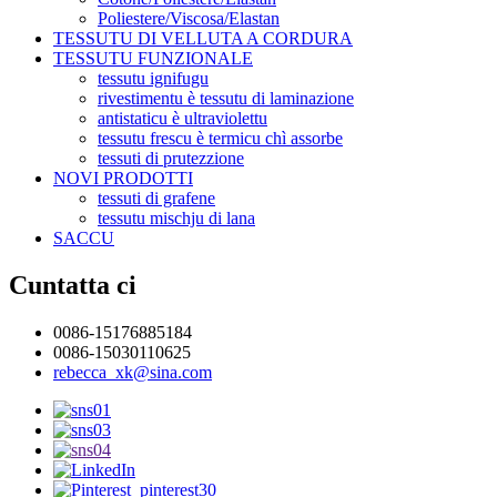
Poliestere/Viscosa/Elastan
TESSUTU DI VELLUTA A CORDURA
TESSUTU FUNZIONALE
tessutu ignifugu
rivestimentu è tessutu di laminazione
antistaticu è ultraviolettu
tessutu frescu è termicu chì assorbe
tessuti di prutezzione
NOVI PRODOTTI
tessuti di grafene
tessutu mischju di lana
SACCU
Cuntatta ci
0086-15176885184
0086-15030110625
rebecca_xk@sina.com