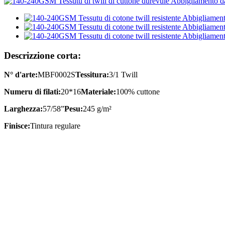
Descrizzione corta:
N° d'arte:
MBF0002S
Tessitura:
3/1 Twill
Numeru di filati:
20*16
Materiale:
100% cuttone
Larghezza:
57/58”
Pesu:
245 g/m²
Finisce:
Tintura regulare