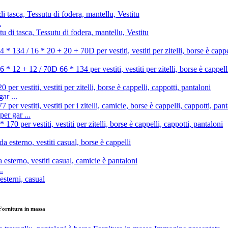
.
ar ...
er gar ...
.
 Fornitura in massa