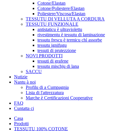
Cotone/Elastan
Cotone/Poliestere/Elastan
Poliestere/Viscosa/Elastan
TESSUTU DI VELLUTA A CORDURA
TESSUTU FUNZIONALE
antistaticu è ultraviolettu
rivestimentu è tessutu di laminazione
tessutu frescu è termicu chì assorbe
tessutu ignifugu
tessuti di prutezzione
NOVI PRODOTTI
tessuti di grafene
tessutu mischju di lana
SACCU
Nutizie
Nantu à noi
Profilu di a Cumpagnia
Lista di l'attrezzatura
Marche è Certificazioni Cooperative
FAQ
Cuntatta ci
Casa
Prodotti
TESSUTU 100% COTONE