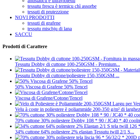
antistaticu è ultraviolettu
tessutu frescu è termicu chì assorbe
tessuti di prutezzione
NOVI PRODOTTI
tessuti di grafene
tessutu mischju di lana
SACCU
Prodotti di Carattere
Tessutu Dobby di cuttone 100-250GSM - Premium...
Tessutu Dobby di cuttone/poliestere 150-350GSM ...
50% Viscosa di Grafene 50% Tencel
Viscosa di Grafene/Cotone/Tencel
Velu à coste in poliestere è poliammide 200-350 g/m² di larghez
70% cuttone 30% poliestere Dobby 108 * 90 / JC40 * 40 coolm
34% cuttone 64% poliestere 2% elastan Tessutu twill 2/1 S...