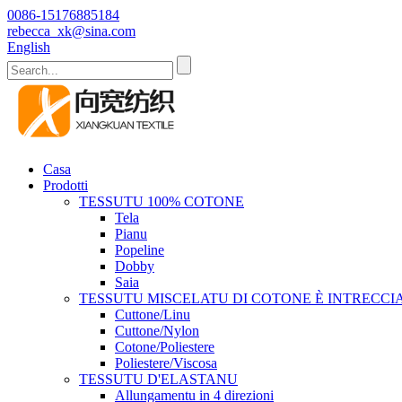
0086-15176885184
rebecca_xk@sina.com
English
Casa
Prodotti
TESSUTU 100% COTONE
Tela
Pianu
Popeline
Dobby
Saia
TESSUTU MISCELATU DI COTONE È INTRECCI
Cuttone/Linu
Cuttone/Nylon
Cotone/Poliestere
Poliestere/Viscosa
TESSUTU D'ELASTANU
Allungamentu in 4 direzioni