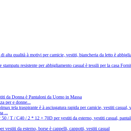
za per e donne...
a ...