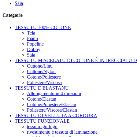
Saia
Categorie
TESSUTU 100% COTONE
Tela
Pianu
Popeline
Dobby
Saia
TESSUTU MISCELATU DI COTONE È INTRECCIATU 
Cuttone/Linu
Cuttone/Nylon
Cotone/Poliestere
Poliestere/Viscosa
TESSUTU D'ELASTANU
Allungamentu in 4 direzioni
Cotone/Elastan
Cotone/Poliestere/Elastan
Poliestere/Viscosa/Elastan
TESSUTU DI VELLUTA A CORDURA
TESSUTU FUNZIONALE
tessutu ignifugu
rivestimentu è tessutu di laminazione